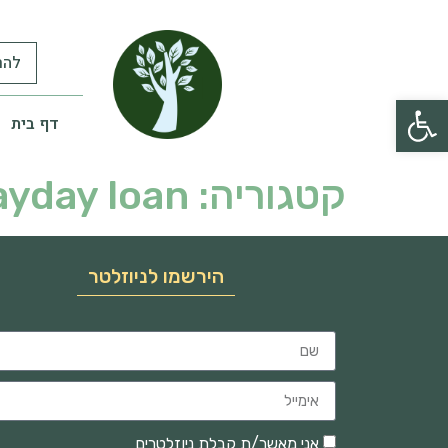
להר
פתח סרגל נגישות
דף בית
קטגוריה:
yday loan
הירשמו לניוזלטר
אני מאשר/ת קבלת ניוזלטרים