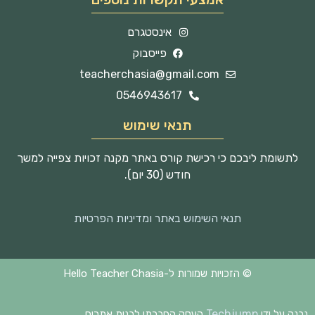
אינסטגרם
פייסבוק
teacherchasia@gmail.com
0546943617
תנאי שימוש
לתשומת ליבכם כי רכישת קורס באתר מקנה זכויות צפייה למשך
חודש (30 יום).
תנאי השימוש באתר ומדיניות הפרטיות
© הזכויות שמורות ל-Hello Teacher Chasia
Techjump
נבנה על ידי
העסק החברתי לבנית אתרים