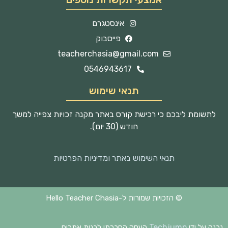
אינסטגרם
פייסבוק
teacherchasia@gmail.com
0546943617
תנאי שימוש
לתשומת ליבכם כי רכישת קורס באתר מקנה זכויות צפייה למשך
חודש (30 יום).
תנאי השימוש באתר ומדיניות הפרטיות
© הזכויות שמורות ל-Hello Teacher Chasia
Techjump
נבנה על ידי
העסק החברתי לבנית אתרים