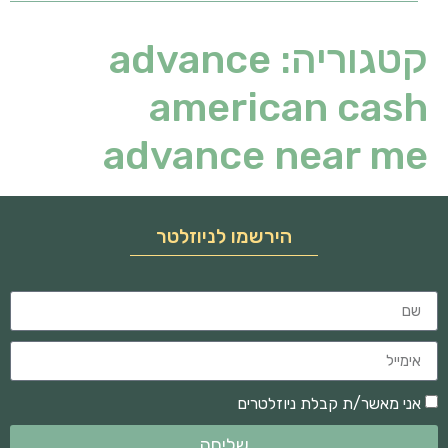
קטגוריה:
advance
american cash
advance near me
הירשמו לניוזלטר
אני מאשר/ת קבלת ניוזלטרים
שליחה