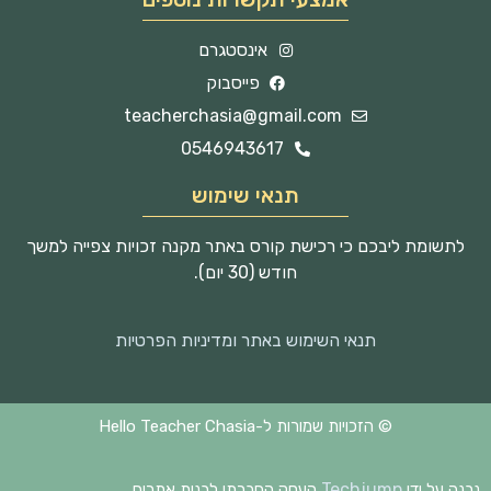
אינסטגרם
פייסבוק
teacherchasia@gmail.com
0546943617
תנאי שימוש
לתשומת ליבכם כי רכישת קורס באתר מקנה זכויות צפייה למשך
חודש (30 יום).
תנאי השימוש באתר ומדיניות הפרטיות
© הזכויות שמורות ל-Hello Teacher Chasia
Techjump
נבנה על ידי
העסק החברתי לבנית אתרים