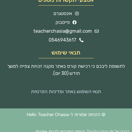
אינסטגרם
פייסבוק
teacherchasia@gmail.com
0546943617
תנאי שימוש
לתשומת ליבכם כי רכישת קורס באתר מקנה זכויות צפייה למשך
חודש (30 יום).
תנאי השימוש באתר ומדיניות הפרטיות
© הזכויות שמורות ל-Hello Teacher Chasia
Techjump
נבנה על ידי
העסק החברתי לבנית אתרים