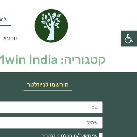
להר
פתח סרגל נגישות
דף בית
קטגוריה:
1win India
הירשמו לניוזלטר
אני מאשר/ת קבלת ניוזלטרים