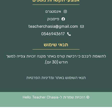
אינסטגרם
פייסבוק
teacherchasia@gmail.com
0546943617
תנאי שימוש
לתשומת ליבכם כי רכישת קורס באתר מקנה זכויות צפייה למשך
חודש (30 יום).
תנאי השימוש באתר ומדיניות הפרטיות
© הזכויות שמורות ל-Hello Teacher Chasia
Techjump
נבנה על ידי
העסק החברתי לבנית אתרים